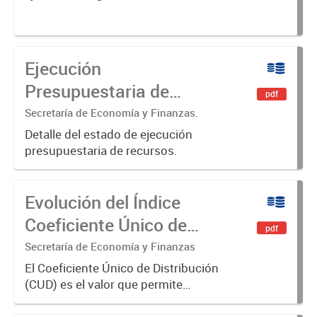
Ejecución
Presupuestaria de
pdf
Recursos
Secretaría de Economía y Finanzas.
Detalle del estado de ejecución
presupuestaria de recursos.
Evolución del Índice
Coeficiente Único de
pdf
Distribución (CUD)
Secretaría de Economía y Finanzas
El Coeficiente Único de Distribución
(CUD) es el valor que permite
distribuir los recursos
coparticipables entre todos los