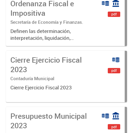
Ordenanza Fiscal e
Impositiva
pdf
Secretaría de Economía y Finanzas.
Definen las determinación,
interpretación, liquidación,
fiscalización, pago, exenciones,
aplicación de multas, recargos e
Cierre Ejercicio Fiscal
intereses de las obligaciones
fiscales del Municipio de Luján.
2023
pdf
Contaduría Municipal
Cierre Ejercicio Fiscal 2023
Presupuesto Municipal
2023
pdf