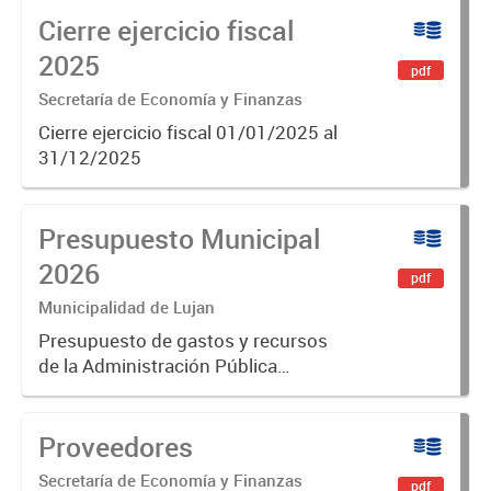
Cierre ejercicio fiscal
municipios. Se construye en base a
diferentes variables, como
2025
pdf
población,...
Secretaría de Economía y Finanzas
Cierre ejercicio fiscal 01/01/2025 al
31/12/2025
Presupuesto Municipal
2026
pdf
Municipalidad de Lujan
Presupuesto de gastos y recursos
de la Administración Pública
Municipal para el ejercicio 2026.
Aprobado por Ordenanza N°8853
Proveedores
Secretaría de Economía y Finanzas
pdf